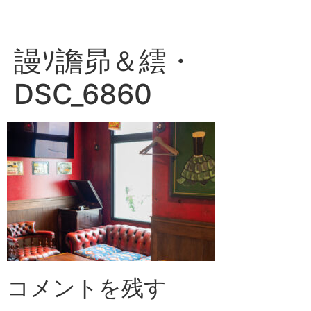
コ
ン
テ
謾ｿ譫昴＆繧・
ン
ツ
DSC_6860
に
ス
キ
ッ
プ
コメントを残す