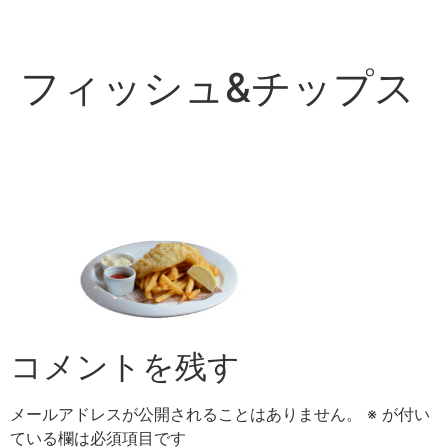
コ
ン
テ
フィッシュ&チップス
ン
ツ
に
ス
キ
ッ
プ
コメントを残す
メールアドレスが公開されることはありません。
※
が付い
ている欄は必須項目です